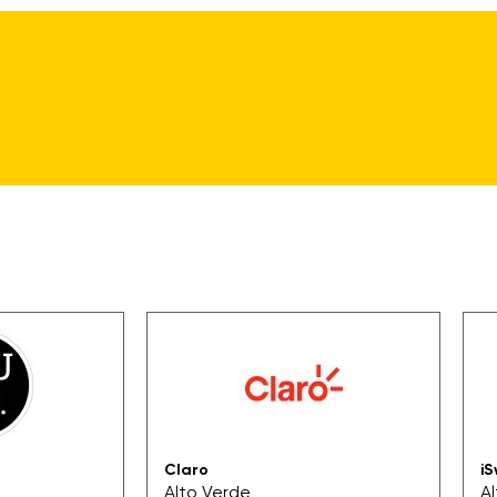
Claro
iS
Alto Verde
A