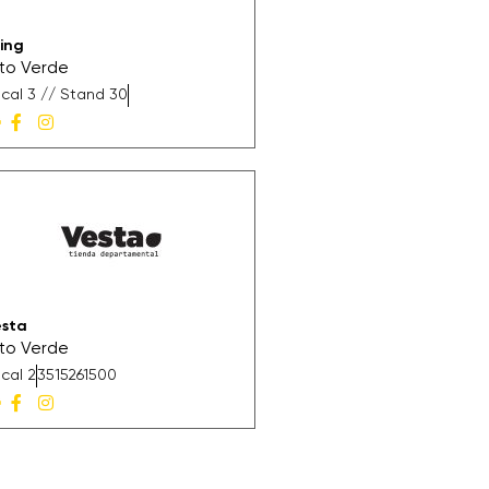
iing
lto Verde
cal 3 // Stand 30
esta
lto Verde
cal 2
3515261500