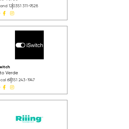
and 12
0351 311-9528
witch
lto Verde
cal 69
351 243-1947