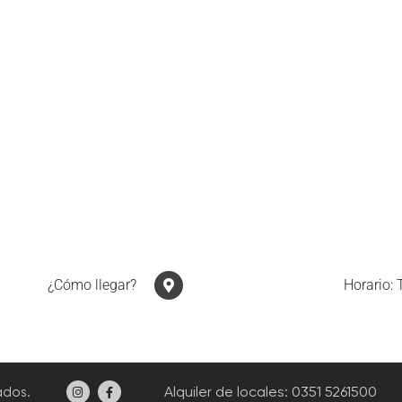
¿Cómo llegar?
Horario: 
Alquiler de locales
: 0351 5261500
ados.