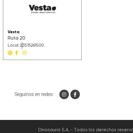
Vesta
Ruta 20
Local 2
3515261500
Seguínos en redes:
Dinosaurio S.A. - Todos los derechos reserv