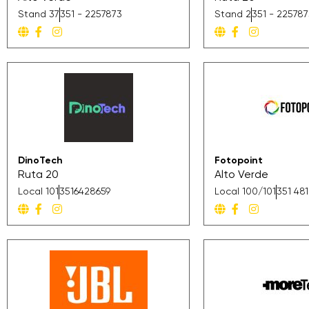
Stand 37
351 - 2257873
Stand 2
351 - 22578
DinoTech
Fotopoint
Ruta 20
Alto Verde
Local 101
3516428659
Local 100/101
351 48