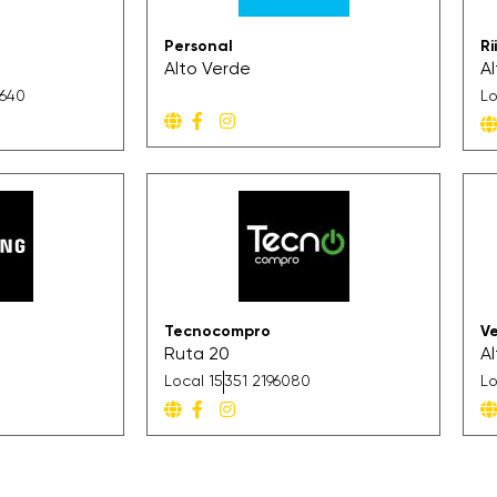
Personal
Ri
Alto Verde
A
4640
Lo
Tecnocompro
V
Ruta 20
A
Local 15
351 2196080
Lo