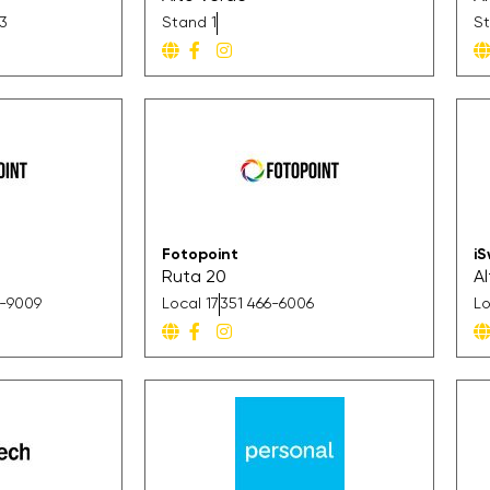
73
Stand 1
St
Fotopoint
iS
Ruta 20
A
1-9009
Local 17
351 466-6006
Lo