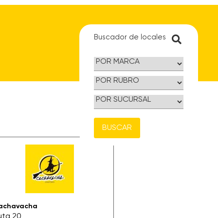
Buscador de locales
BUSCAR
achavacha
uta 20