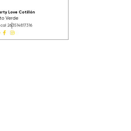
rty Love Cotillón
lto Verde
cal 26
3514817316