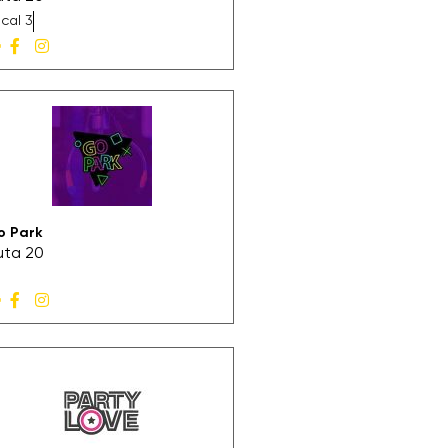
cal 3
o Park
uta 20