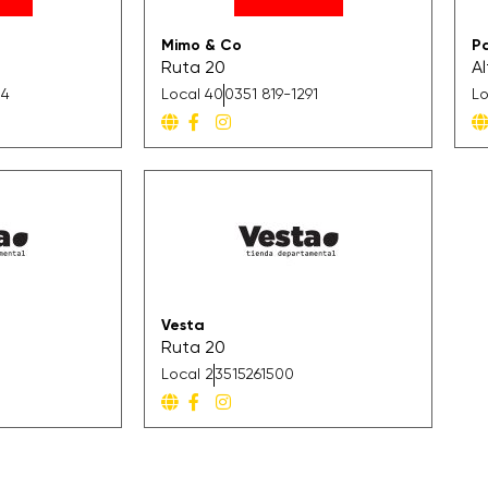
Mimo & Co
Pa
Ruta 20
A
04
Local 40
0351 819-1291
Lo
Vesta
Ruta 20
Local 2
3515261500