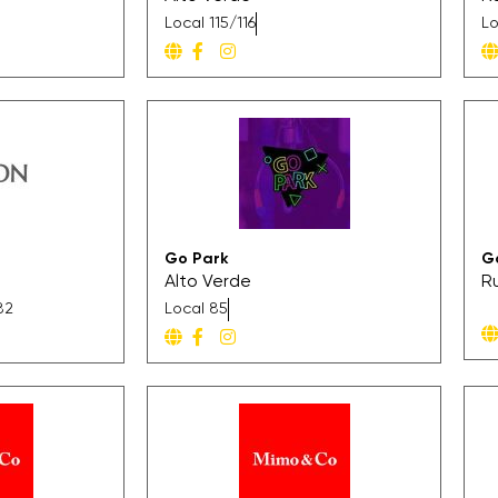
Local 115/116
Lo
Go Park
G
Alto Verde
R
82
Local 85