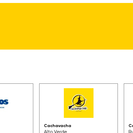
Cachavacha
C
Alto Verde
R