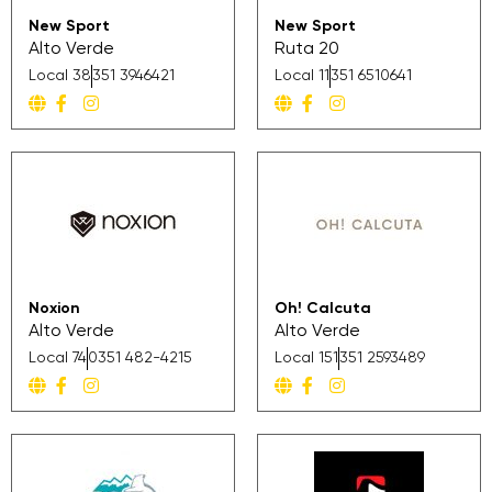
New Sport
New Sport
Alto Verde
Ruta 20
Local 38
351 3946421
Local 11
351 6510641
Noxion
Oh! Calcuta
Alto Verde
Alto Verde
Local 74
0351 482-4215
Local 151
351 2593489