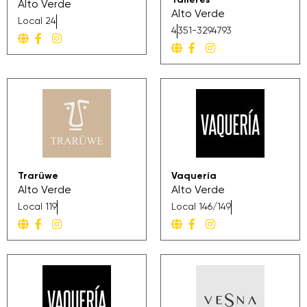
Talleres
Alto Verde
Alto Verde
Local 24
4
351-3294793
Trarüwe
Vaquería
Alto Verde
Alto Verde
Local 119
Local 146/149