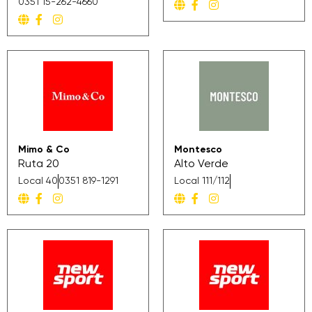
0351 15-262-4660
Mimo & Co
Montesco
Ruta 20
Alto Verde
Local 40
0351 819-1291
Local 111/112