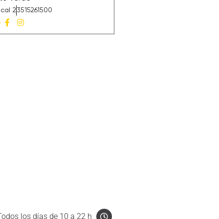
cal 2
3515261500
Todos los días de 10 a 22 h