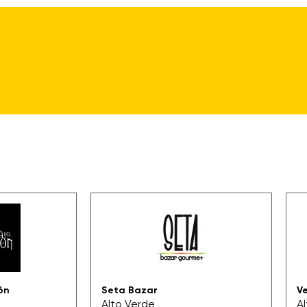
ón
Seta Bazar
V
Alto Verde
A