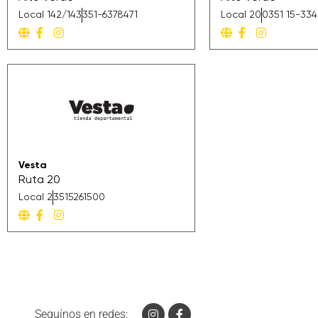
Local 142/143
351-6378471
Local 20
0351 15-334
Vesta
Ruta 20
Local 2
3515261500
Seguínos en redes: