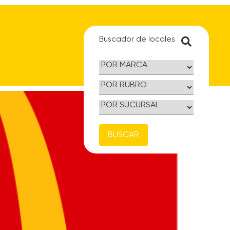
Buscador de locales
BUSCAR