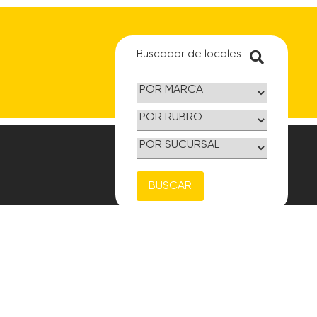
Buscador de locales
BUSCAR