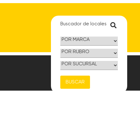
Buscador de locales
BUSCAR