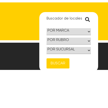
Buscador de locales
BUSCAR