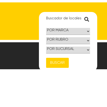
Buscador de locales
BUSCAR