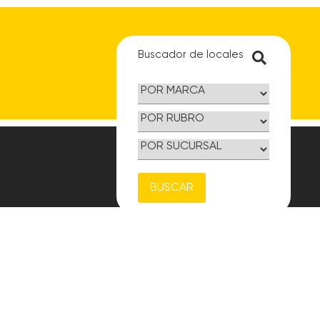
Buscador de locales
BUSCAR