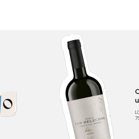
C
u
L
7